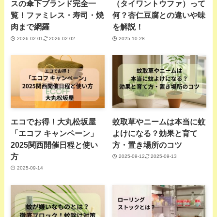
スの傘下ブランド完全一
（タイワントウファ）って
覧！ファミレス・寿司・焼
何？杏仁豆腐との違いや味
肉まで網羅
を解説！
2026-02-01
2026-02-02
2025-10-28
エコでお得！大丸松坂屋
蚊取草やニームは本当に蚊
「エコフ キャンペーン」
よけになる？効果と育て
2025関西開催日程と使い
方・置き場所のコツ
方
2025-09-12
2025-09-13
2025-09-14